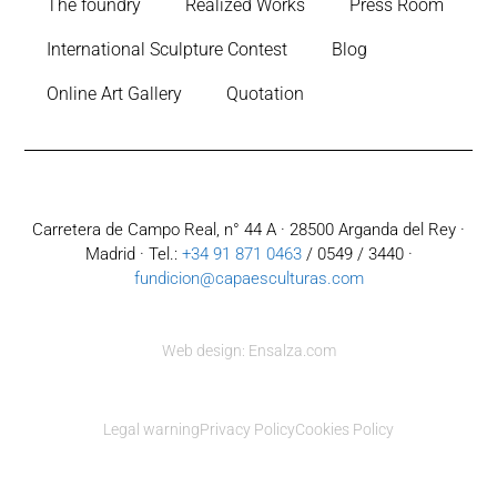
The foundry
Realized Works
Press Room
International Sculpture Contest
Blog
Online Art Gallery
Quotation
Carretera de Campo Real, n° 44 A · 28500 Arganda del Rey ·
Madrid · Tel.:
+34 91 871 0463
/ 0549 / 3440 ·
fundicion@capaesculturas.com
Web design: Ensalza.com
Legal warning
Privacy Policy
Cookies Policy