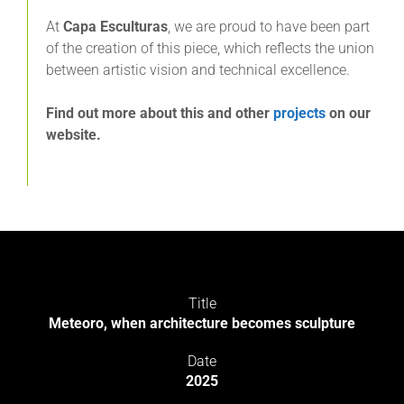
At
Capa Esculturas
, we are proud to have been part
of the creation of this piece, which reflects the union
between artistic vision and technical excellence.
Find out more about this and other
projects
on our
website.
Title
Meteoro, when architecture becomes sculpture
Date
2025