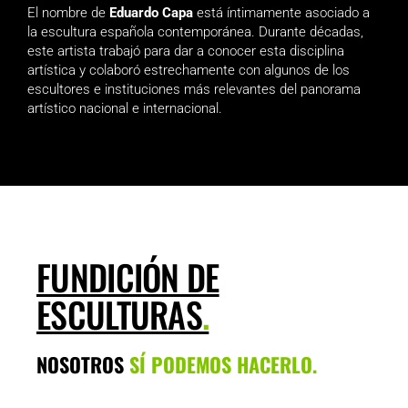
El nombre de
Eduardo Capa
está íntimamente asociado a
la escultura española contemporánea. Durante décadas,
este artista trabajó para dar a conocer esta disciplina
artística y colaboró estrechamente con algunos de los
escultores e instituciones más relevantes del panorama
artístico nacional e internacional.
FUNDICIÓN DE
ESCULTURAS
.
NOSOTROS
SÍ PODEMOS HACERLO.