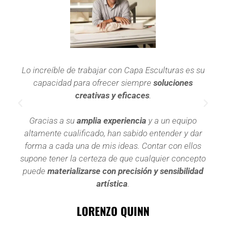
Lo increíble de trabajar con Capa Esculturas es su
Cua
capacidad para ofrecer siempre
soluciones
esc
creativas y eficaces
.
a
c
Gracias a su
amplia experiencia
y a un equipo
monu
altamente cualificado, han sabido entender y dar
de d
forma a cada una de mis ideas. Contar con ellos
supone tener la certeza de que cualquier concepto
puede
materializarse con precisión y sensibilidad
Han 
artística
.
para
LORENZO QUINN