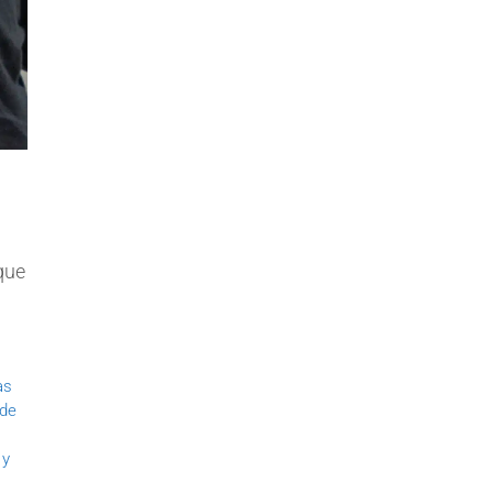
que
as
 de
 y