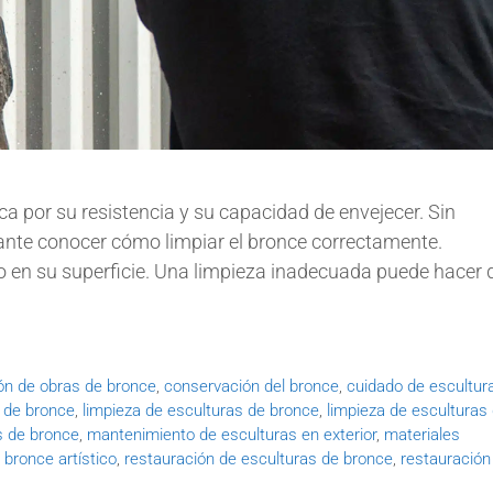
ca por su resistencia y su capacidad de envejecer. Sin
ante conocer cómo limpiar el bronce correctamente.
o en su superficie. Una limpieza inadecuada puede hacer 
ón de obras de bronce
,
conservación del bronce
,
cuidado de escultur
a de bronce
,
limpieza de esculturas de bronce
,
limpieza de esculturas
s de bronce
,
mantenimiento de esculturas en exterior
,
materiales
 bronce artístico
,
restauración de esculturas de bronce
,
restauración