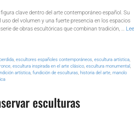
figura clave dentro del arte contemporáneo español. Su
 el uso del volumen y una fuerte presencia en los espacios
a serie de obras escultóricas que combinan tradición, …
Lee
perdida
,
escultores españoles contemporáneos
,
escultura artística
,
bronce
,
escultura inspirada en el arte clásico
,
escultura monumental
,
ndición artística
,
fundición de esculturas
,
historia del arte
,
manolo
ica
servar esculturas