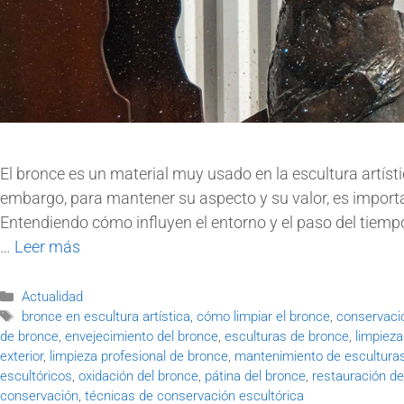
El bronce es un material muy usado en la escultura artísti
embargo, para mantener su aspecto y su valor, es import
Entendiendo cómo influyen el entorno y el paso del tiemp
…
Leer más
Actualidad
bronce en escultura artística
,
cómo limpiar el bronce
,
conservaci
de bronce
,
envejecimiento del bronce
,
esculturas de bronce
,
limpiez
exterior
,
limpieza profesional de bronce
,
mantenimiento de escultura
escultóricos
,
oxidación del bronce
,
pátina del bronce
,
restauración de
conservación
,
técnicas de conservación escultórica