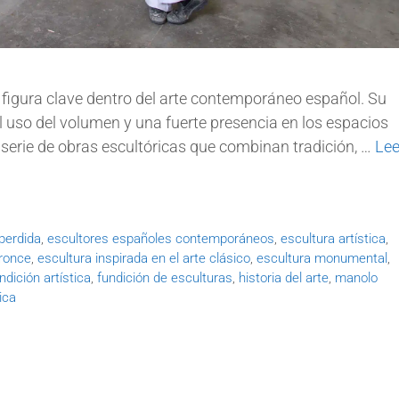
figura clave dentro del arte contemporáneo español. Su
 el uso del volumen y una fuerte presencia en los espacios
a serie de obras escultóricas que combinan tradición, …
Lee
perdida
,
escultores españoles contemporáneos
,
escultura artística
,
bronce
,
escultura inspirada en el arte clásico
,
escultura monumental
,
ndición artística
,
fundición de esculturas
,
historia del arte
,
manolo
ica