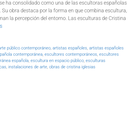
s se ha consolidado como una de las escultoras españolas
 Su obra destaca por la forma en que combina escultura,
man la percepción del entorno. Las esculturas de Cristina
s
arte público contemporáneo
,
artistas españoles
,
artistas españoles
spañola contemporánea
,
escultores contemporáneos
,
escultores
ránea española
,
escultura en espacio público
,
esculturas
icas
,
instalaciones de arte
,
obras de cristina iglesias