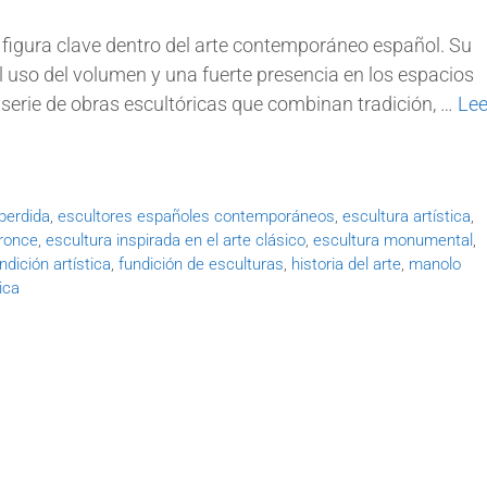
figura clave dentro del arte contemporáneo español. Su
 el uso del volumen y una fuerte presencia en los espacios
a serie de obras escultóricas que combinan tradición, …
Lee
perdida
,
escultores españoles contemporáneos
,
escultura artística
,
bronce
,
escultura inspirada en el arte clásico
,
escultura monumental
,
ndición artística
,
fundición de esculturas
,
historia del arte
,
manolo
ica