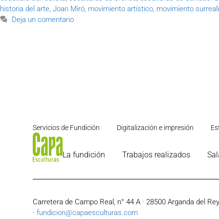
historia del arte
,
Joan Miró
,
movimiento artístico
,
movimiento surreal
Deja un comentario
Servicios de Fundición
Digitalización e impresión
Es
La fundición
Trabajos realizados
Sal
Carretera de Campo Real, n° 44 A · 28500 Arganda del Rey 
·
fundicion@capaesculturas.com