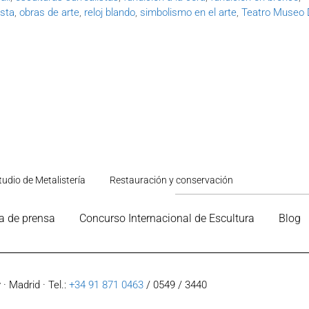
ista
,
obras de arte
,
reloj blando
,
simbolismo en el arte
,
Teatro Museo D
tudio de Metalistería
Restauración y conservación
a de prensa
Concurso Internacional de Escultura
Blog
· Madrid · Tel.:
+34 91 871 0463
/ 0549 / 3440