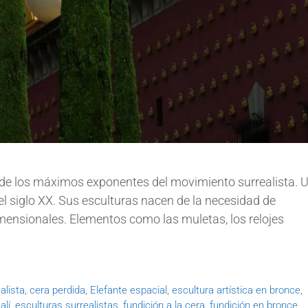
o de los máximos exponentes del movimiento surrealista. 
el siglo XX. Sus esculturas nacen de la necesidad de
dimensionales. Elementos como las muletas, los relojes
alista
,
cera perdida
,
Elefante espacial
,
escultura artística en bronce
,
alí
,
esculturas surrealistas
,
fundición a la cera
,
fundición en bronce
,