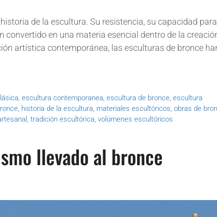
istoria de la escultura. Su resistencia, su capacidad para
an convertido en una materia esencial dentro de la creació
ición artística contemporánea, las esculturas de bronce ha
lásica
,
escultura contemporanea
,
escultura de bronce
,
escultura
bronce
,
historia de la escultura
,
materiales escultóricos
,
obras de bro
artesanal
,
tradición escultórica
,
volúmenes escultóricos
lismo llevado al bronce