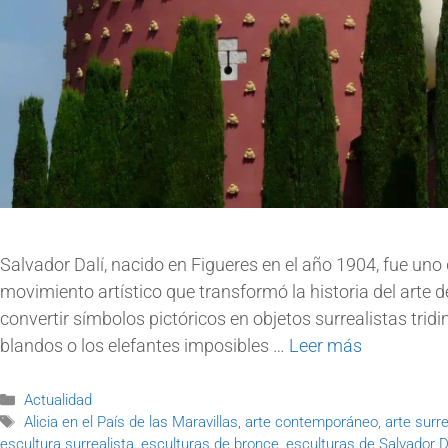
Salvador Dalí, nacido en Figueres en el año 1904, fue un
movimiento artístico que transformó la historia del arte d
convertir símbolos pictóricos en objetos surrealistas tri
blandos o los elefantes imposibles …
Leer más
Actualidad
Alicia en el País de las Maravillas
,
arte contemporáneo
,
arte surre
escultura surrealista
,
esculturas de bronce
,
esculturas de Salvador D