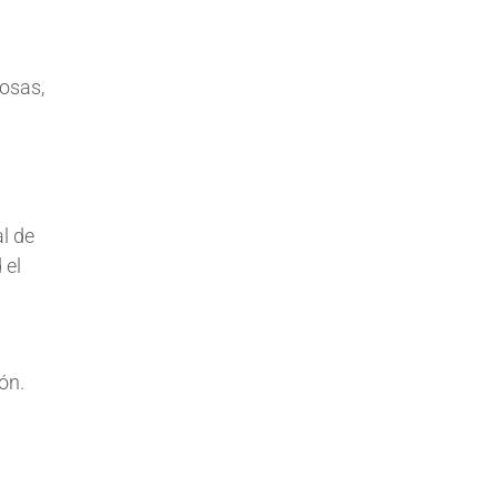
osas,
al de
 el
ón.