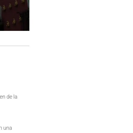
en de la
en una