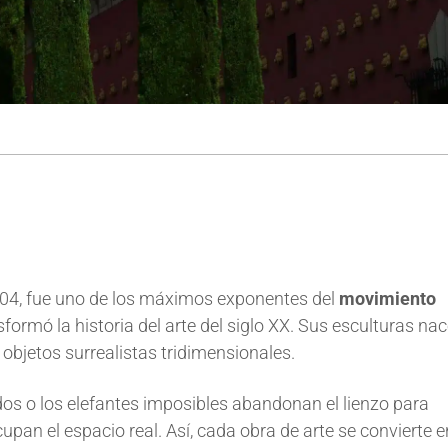
1904, fue uno de los máximos exponentes del
movimiento
formó la historia del arte del siglo XX. Sus esculturas nac
 objetos surrealistas tridimensionales.
dos o los elefantes imposibles abandonan el lienzo para
upan el espacio real. Así, cada obra de arte se convierte 