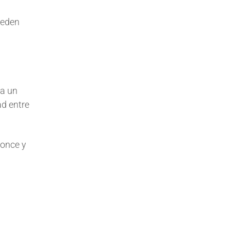
ueden
ta un
ad entre
ronce y