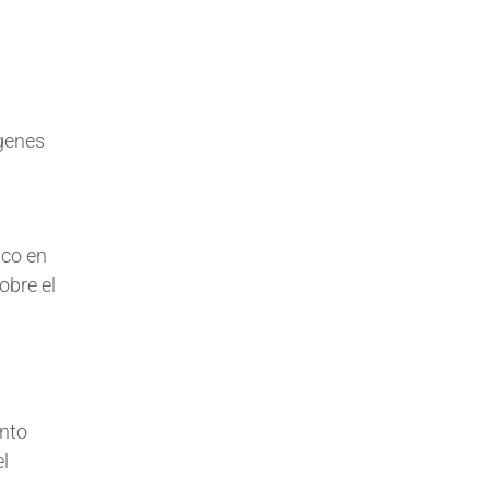
ágenes
ico en
obre el
ento
el