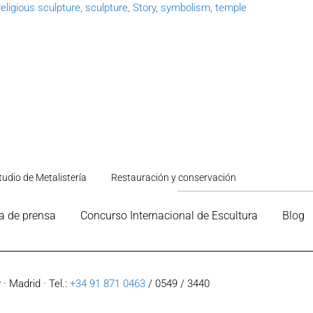
religious sculpture
,
sculpture
,
Story
,
symbolism
,
temple
tudio de Metalistería
Restauración y conservación
a de prensa
Concurso Internacional de Escultura
Blog
· Madrid · Tel.:
+34 91 871 0463
/ 0549 / 3440