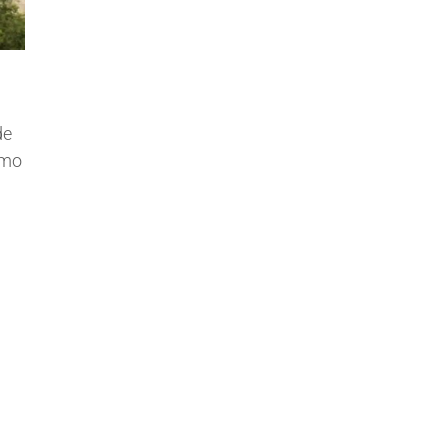
de
ómo