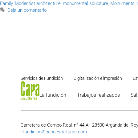
Family
,
Modernist architecture
,
monumental sculpture
,
Monuments
,
Deja un comentario
Servicios de Fundición
Digitalización e impresión
Es
La fundición
Trabajos realizados
Sal
Carretera de Campo Real, n° 44 A · 28500 Arganda del Rey 
·
fundicion@capaesculturas.com