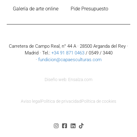
Galería de arte online
Pide Presupuesto
Carretera de Campo Real, n° 44 A · 28500 Arganda del Rey ·
Madrid · Tel.:
+34 91 871 0463
/ 0549 / 3440
·
fundicion@capaesculturas.com
Diseño web: Ensalza.com
Aviso legal
Política de privacidad
Política de cookies