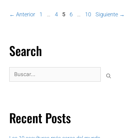
←
Anterior
1
…
4
5
6
…
10
Siguiente
→
Search
Recent Posts
Las 10 esculturas más caras del mundo