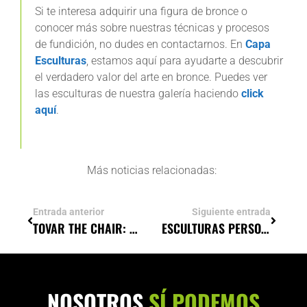
Si te interesa adquirir una figura de bronce o
conocer más sobre nuestras técnicas y procesos
de fundición, no dudes en contactarnos. En
Capa
Esculturas
, estamos aquí para ayudarte a descubrir
el verdadero valor del arte en bronce. Puedes ver
las esculturas de nuestra galería haciendo
click
aquí
.
Más noticias relacionadas:
Entrada anterior
Siguiente entrada
TOVAR THE CHAIR: ESCULTURA SURREALISTA EN TIMES SQUARE
ESCULTURAS PERSONALIZADAS: CÓMO CREAR UNA OBRA ÚNICA
NOSOTROS
SÍ PODEMOS