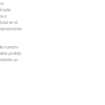
nos
licada
ca e
total en el
mposiciones
de nuestro
haber podido
 siendo un