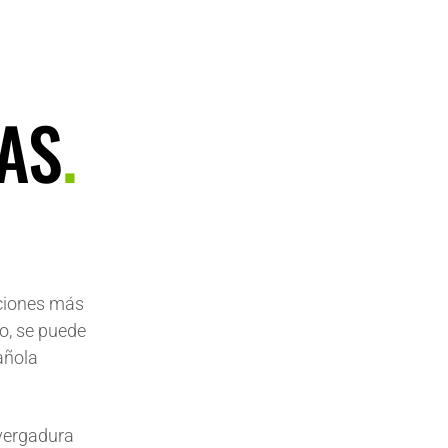
IAS
.
uciones más
o, se puede
pañola
vergadura