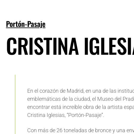
Portón-Pasaje
CRISTINA IGLES
En el corazón de Madrid, en una de las instit
emblemáticas de la ciudad, el Museo del Prad
encontrar está increíble obra de la artista es
Cristina Iglesias, “Portón-Pasaje”.
Con más de 26 toneladas de bronce y una en