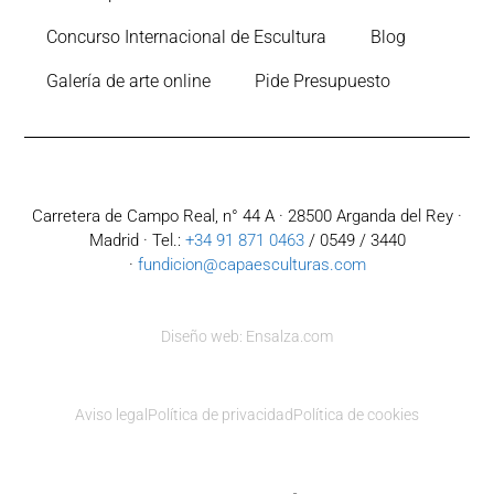
Concurso Internacional de Escultura
Blog
Galería de arte online
Pide Presupuesto
Carretera de Campo Real, n° 44 A · 28500 Arganda del Rey ·
Madrid · Tel.:
+34 91 871 0463
/ 0549 / 3440
·
fundicion@capaesculturas.com
Diseño web: Ensalza.com
Aviso legal
Política de privacidad
Política de cookies