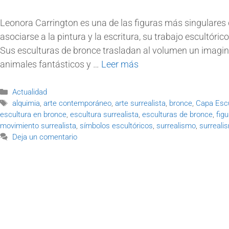
Leonora Carrington es una de las figuras más singulares 
asociarse a la pintura y la escritura, su trabajo escultór
Sus esculturas de bronce trasladan al volumen un imagina
animales fantásticos y …
Leer más
Actualidad
alquimia
,
arte contemporáneo
,
arte surrealista
,
bronce
,
Capa Esc
escultura en bronce
,
escultura surrealista
,
esculturas de bronce
,
figu
movimiento surrealista
,
símbolos escultóricos
,
surrealismo
,
surreali
Deja un comentario