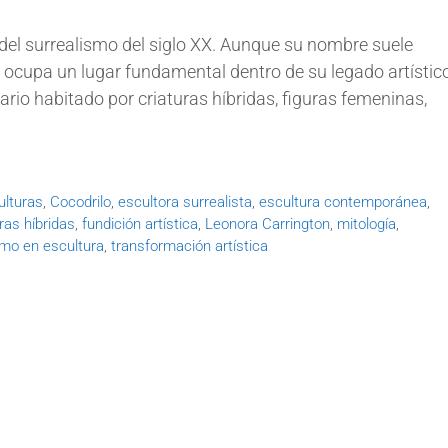
del surrealismo del siglo XX. Aunque su nombre suele
ico ocupa un lugar fundamental dentro de su legado artístic
rio habitado por criaturas híbridas, figuras femeninas,
ulturas
,
Cocodrilo
,
escultora surrealista
,
escultura contemporánea
,
ras híbridas
,
fundición artística
,
Leonora Carrington
,
mitología
,
smo en escultura
,
transformación artística