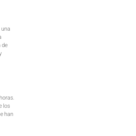
r una
a
n de
y
horas.
e los
ue han