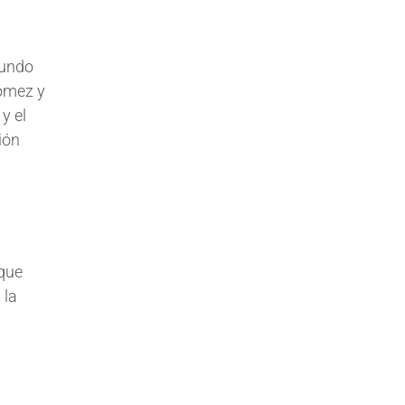
mundo
Gómez y
y el
ión
 que
 la