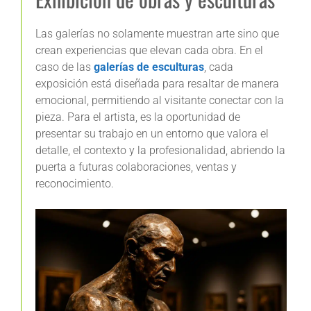
Las galerías no solamente muestran arte sino que
crean experiencias que elevan cada obra. En el
caso de las
galerías de esculturas
, cada
exposición está diseñada para resaltar de manera
emocional, permitiendo al visitante conectar con la
pieza. Para el artista, es la oportunidad de
presentar su trabajo en un entorno que valora el
detalle, el contexto y la profesionalidad, abriendo la
puerta a futuras colaboraciones, ventas y
reconocimiento.