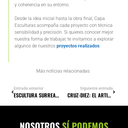
y coherencia en su entorno.
Desde la idea inicial hasta la obra final, Capa
Esculturas acompaña cada proyecto con técnica
sensibilidad y precisión. Si quieres conocer mejor
nuestra forma de trabajar, te invitamos a explorar
algunos de nuestros
proyectos realizados
.
Más noticias relacionadas:
Entrada anterior
Siguiente entrada
ESCULTURA SURREALISTA: EL ARTE DE DAR FORMA A LO IMAGINARIO
CRUZ-DIEZ: EL ARTISTA QUE TRANSFORMÓ EL COLOR EN MOVIMIENTO
NOSOTROS
SÍ PODEMOS